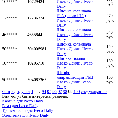
16*****
16729424
Ивеко Дейли / Iveco
руб.
Daily
Шпонка коленвала
F1A (шкив F1C)
270
17*****
17236324
Ивеко Дейли / Iveco
руб.
Daily
Шпонка коленвала
340
46*****
4655844
Ивеко Дейли / Iveco
руб.
Daily
Шпонка коленвала
150
50*****
504006981
Ивеко Дейли / Iveco
руб.
Daily
Шпонка помпы
180
10*****
10205710
Ивеко Дейли / Iveco
руб.
Daily
Штифт
направляющий ГБЦ
150
50*****
504087365
Ивеко Дейли/Iveco
руб.
Daily
<< предыдущая
1
...
94
95
96
97
98
99
100
следующая >>
Вам могут быть интересны разделы:
Кабина для Iveco Daily
Рама для Iveco Daily
Трансмиссия для Iveco Daily
Электрика для Iveco Daily