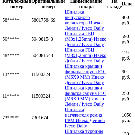
Каталожный
Оригинальный
Наименование
На
Цена
номер
номер
товара
складе
Шпилька
выпускного
400
58*****
5801758469
коллектора Ивеко
руб.
Дейли / Iveco Daily
Шпилька ГБЦ
590
50*****
504081543
(M8х1,25mm) Ивеко
руб.
Дейли / Iveco Daily
Шпилька ГБЦ
119
48*****
504081543
(M8х1,25mm) Ивеко
руб.
Дейли / Iveco Daily
Шпилька крышки
фильтра сапуна F1C
90
13*****
11500324
(M6X9 MM) Ивеко
руб.
Дейли / Iveco Daily
Шпилька крышки
фильтра сапуна F1C
250
11*****
11500324
(M6X9 MM) Ивеко
руб.
Дейли / Iveco Daily
Шпилька
натяжителя ремня
1050
73*****
7301674
ГРМ Ивеко Дейли /
руб.
Iveco Daily
Шпилька турбины
130