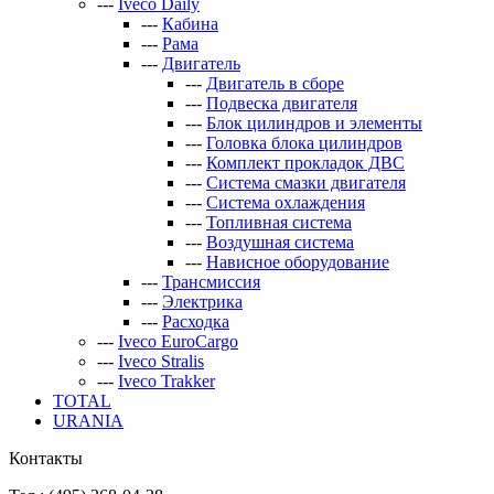
---
Iveco Daily
---
Кабина
---
Рама
---
Двигатель
---
Двигатель в сборе
---
Подвеска двигателя
---
Блок цилиндров и элементы
---
Головка блока цилиндров
---
Комплект прокладок ДВС
---
Система смазки двигателя
---
Система охлаждения
---
Топливная система
---
Воздушная система
---
Нависное оборудование
---
Трансмиссия
---
Электрика
---
Расходка
---
Iveco EuroCargo
---
Iveco Stralis
---
Iveco Trakker
TOTAL
URANIA
Контакты