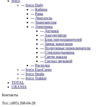
Iveco
---
Iveco Daily
---
Кабина
---
Рама
---
Двигатель
---
Трансмиссия
---
Электрика
---
Датчики
---
Аккумулятор
---
Блок предохранителей
---
Замок зажигания
---
Подрулевые переключатели
---
Стеклоподъемник
---
Свечи накала
---
Сигнал звуковой
---
Расходка
---
Iveco EuroCargo
---
Iveco Stralis
---
Iveco Trakker
TOTAL
URANIA
Контакты
Тел.: (495)
268-04-28