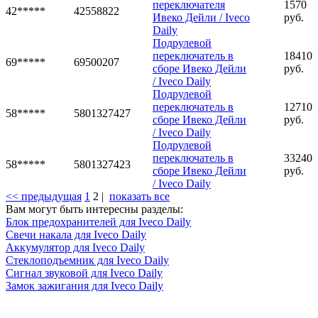
переключателя
1570
42*****
42558822
Ивеко Дейли / Iveco
руб.
Daily
Подрулевой
переключатель в
18410
69*****
69500207
сборе Ивеко Дейли
руб.
/ Iveco Daily
Подрулевой
переключатель в
12710
58*****
5801327427
сборе Ивеко Дейли
руб.
/ Iveco Daily
Подрулевой
переключатель в
33240
58*****
5801327423
сборе Ивеко Дейли
руб.
/ Iveco Daily
<< предыдущая
1
2
|
показать все
Вам могут быть интересны разделы:
Блок предохранителей для Iveco Daily
Свечи накала для Iveco Daily
Аккумулятор для Iveco Daily
Стеклоподъемник для Iveco Daily
Сигнал звуковой для Iveco Daily
Замок зажигания для Iveco Daily