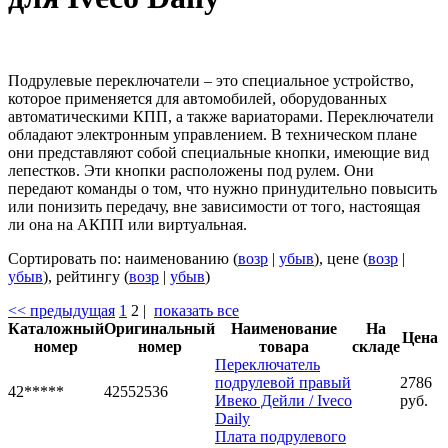
Подрулевые переключатели – это специальное устройство,
которое применяется для автомобилей, оборудованных
автоматическими КПП, а также вариаторами. Переключатели
обладают электронным управлением. В техническом плане
они представляют собой специальные кнопки, имеющие вид
лепестков. Эти кнопки расположены под рулем. Они
передают команды о том, что нужно принудительно повысить
или понизить передачу, вне зависимости от того, настоящая
ли она на АКПП или виртуальная.
Сортировать по: наименованию (
возр
|
убыв
), цене (
возр
|
убыв
), рейтингу (
возр
|
убыв
)
<< предыдущая
1
2
|
показать все
Каталожный
Оригинальный
Наименование
На
Цена
номер
номер
товара
складе
Переключатель
подрулевой правый
2786
42*****
42552536
Ивеко Дейли / Iveco
руб.
Daily
Плата подрулевого