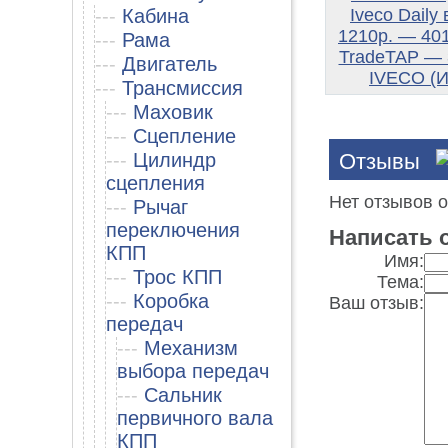
---
Кабина
---
Рама
---
Двигатель
---
Трансмиссия
---
Маховик
---
Сцепление
Отзывы
---
Цилиндр
сцепления
Нет отзывов о
---
Рычаг
переключения
Написать 
КПП
Имя:
---
Трос КПП
Тема:
---
Коробка
Ваш отзыв:
передач
---
Механизм
выбора передач
---
Сальник
первичного вала
КПП