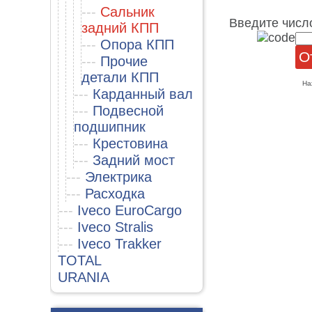
---
Сальник
Введите числ
задний КПП
---
Опора КПП
---
Прочие
детали КПП
На
---
Карданный вал
---
Подвесной
подшипник
---
Крестовина
---
Задний мост
---
Электрика
---
Расходка
---
Iveco EuroCargo
---
Iveco Stralis
---
Iveco Trakker
TOTAL
URANIA