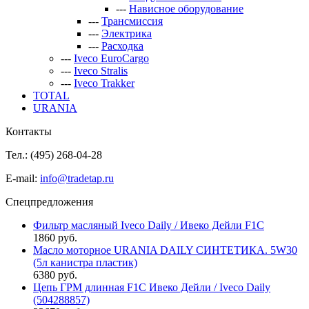
---
Нависное оборудование
---
Трансмиссия
---
Электрика
---
Расходка
---
Iveco EuroCargo
---
Iveco Stralis
---
Iveco Trakker
TOTAL
URANIA
Контакты
Тел.: (495)
268-04-28
E-mail:
info@tradetap.ru
Спецпредложения
Фильтр масляный Iveco Daily / Ивеко Дейли F1C
1860 руб.
Масло моторное URANIA DAILY СИНТЕТИКА. 5W30
(5л канистра пластик)
6380 руб.
Цепь ГРМ длинная F1C Ивеко Дейли / Iveco Daily
(504288857)