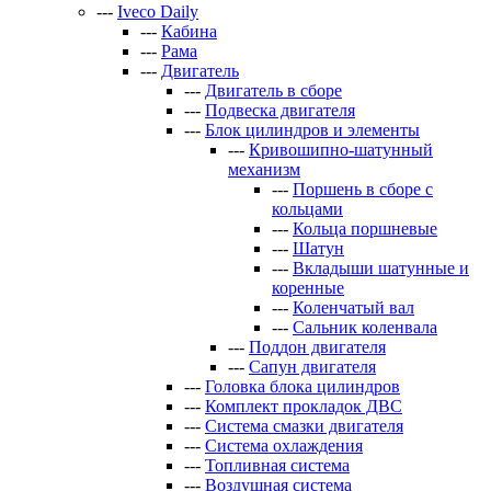
---
Iveco Daily
---
Кабина
---
Рама
---
Двигатель
---
Двигатель в сборе
---
Подвеска двигателя
---
Блок цилиндров и элементы
---
Кривошипно-шатунный
механизм
---
Поршень в сборе с
кольцами
---
Кольца поршневые
---
Шатун
---
Вкладыши шатунные и
коренные
---
Коленчатый вал
---
Сальник коленвала
---
Поддон двигателя
---
Сапун двигателя
---
Головка блока цилиндров
---
Комплект прокладок ДВС
---
Система смазки двигателя
---
Система охлаждения
---
Топливная система
---
Воздушная система