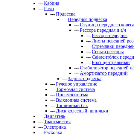
---
Кабина
---
Рама
---
Подвеска
---
Передняя подвеска
---
Ступица переднего колес
---
Рессора передняя и з/ч
---
Рессора передняя
---
Листы передней ре
---
Стремянки передне
---
Серьга рессоры
---
Сайлентблок передн
---
Болт центральный
---
Стабилизатор передней п
---
Амортизатор передний
---
Задняя подвеска
---
Рулевое управление
---
Тормозная система
---
Пневмосистема
---
Выхлопная система
---
Топливный бак
---
Диск колесный, шпильки
---
Двигатель
---
Трансмиссия
---
Электрика
---
Расходка