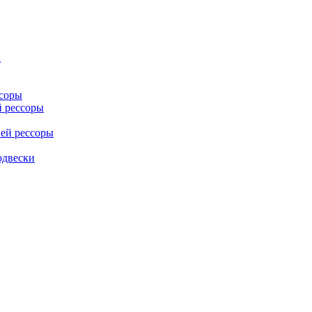
а
ссоры
й рессоры
ей рессоры
одвески