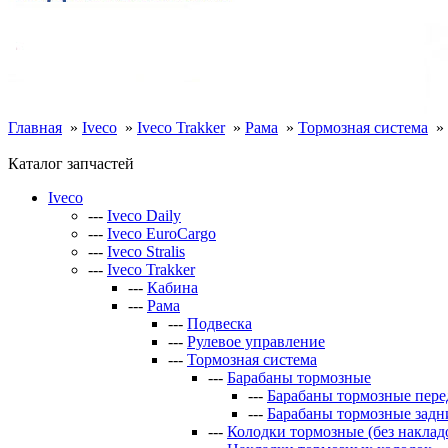
Главная
»
Iveco
»
Iveco Trakker
»
Рама
»
Тормозная система
»
Каталог запчастей
Iveco
---
Iveco Daily
---
Iveco EuroCargo
---
Iveco Stralis
---
Iveco Trakker
---
Кабина
---
Рама
---
Подвеска
---
Рулевое управление
---
Тормозная система
---
Барабаны тормозные
---
Барабаны тормозные пере
---
Барабаны тормозные задн
---
Колодки тормозные (без наклад