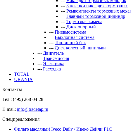
---
Накладки тормозных колодок
---
Заклепки накладок тормозных
---
Ремкомплекты тормозных меха
---
Главный тормозной цилиндр
---
Тормозная камера
---
Диск опорный
---
Пневмосистема
---
Выхлопная система
---
Топливный бак
---
Диск колесный, шпильки
---
Двигатель
---
Трансмиссия
---
Электрика
---
Расходка
TOTAL
URANIA
Контакты
Тел.: (495)
268-04-28
E-mail:
info@tradetap.ru
Спецпредложения
Фильтр масляный Iveco Daily / Ивеко Дейли F1C