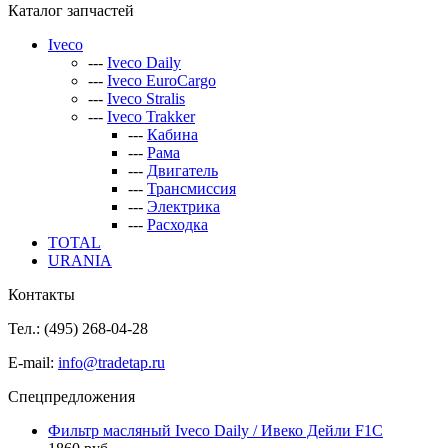
Каталог запчастей
Iveco
---
Iveco Daily
---
Iveco EuroCargo
---
Iveco Stralis
---
Iveco Trakker
---
Кабина
---
Рама
---
Двигатель
---
Трансмиссия
---
Электрика
---
Расходка
TOTAL
URANIA
Контакты
Тел.: (495)
268-04-28
E-mail:
info@tradetap.ru
Спецпредложения
Фильтр масляный Iveco Daily / Ивеко Дейли F1C