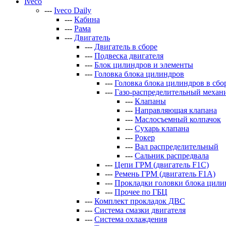
Iveco
---
Iveco Daily
---
Кабина
---
Рама
---
Двигатель
---
Двигатель в сборе
---
Подвеска двигателя
---
Блок цилиндров и элементы
---
Головка блока цилиндров
---
Головка блока цилиндров в сбо
---
Газо-распределительный механ
---
Клапаны
---
Направляющая клапана
---
Маслосъемный колпачок
---
Сухарь клапана
---
Рокер
---
Вал распределительный
---
Сальник распредвала
---
Цепи ГРМ (двигатель F1C)
---
Ремень ГРМ (двигатель F1A)
---
Прокладки головки блока цили
---
Прочее по ГБЦ
---
Комплект прокладок ДВС
---
Система смазки двигателя
---
Система охлаждения