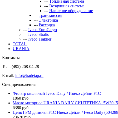
---
Топливная система
---
Воздушная система
---
Нависное оборудование
---
Трансмиссия
---
Электрика
---
Расходка
---
Iveco EuroCargo
---
Iveco Stralis
---
Iveco Trakker
TOTAL
URANIA
Контакты
Тел.: (495)
268-04-28
E-mail:
info@tradetap.ru
Спецпредложения
Фильтр масляный Iveco Daily / Ивеко Дейли F1C
1860 руб.
Масло моторное URANIA DAILY СИНТЕТИКА. 5W30 (5л 
6380 руб.
Цепь ГРМ длинная F1C Ивеко Дейли / Iveco Daily (50428
23670 руб.