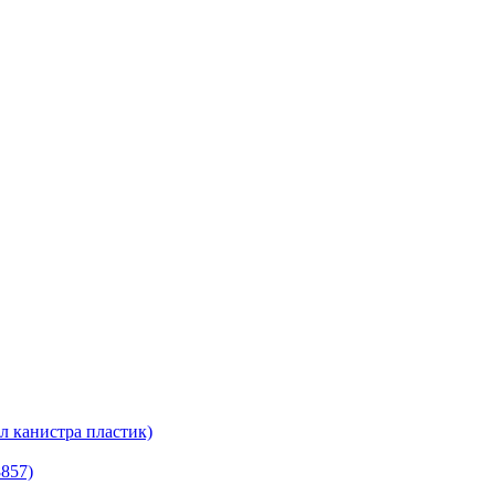
канистра пластик)
8857)