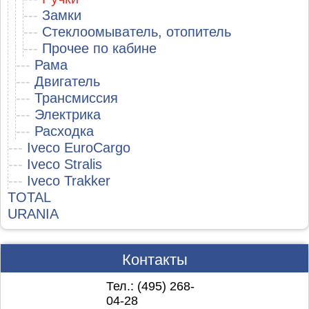
---
Замки
---
Стеклоомыватель, отопитель
---
Прочее по кабине
---
Рама
---
Двигатель
---
Трансмиссия
---
Электрика
---
Расходка
---
Iveco EuroCargo
---
Iveco Stralis
---
Iveco Trakker
TOTAL
URANIA
Контакты
Тел.: (495)
268-
04-28