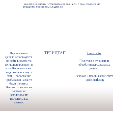
Нажимая на кнопку "Отправить сообщение", я даю
согласие на
обработку персональных данных
ТРЕЙДТАП
Персональные
Карта сайта
данные используются
на сайте в целях его
Политика в отношении
функционирования, и
обработки персональных
если Вы не согласны,
данных
то должны покинуть
сайт. Продолжение
Реклама и продвижение сайта
пребывания на сайте
-
pride.marketing
будет являться
Вашим согласием на
возможное
использование
персональных
данных.