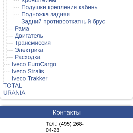
---
Кронштейны
---
Подушки крепления кабины
---
Подножка задняя
---
Задний противооткатный брус
---
Рама
---
Двигатель
---
Трансмиссия
---
Электрика
---
Расходка
---
Iveco EuroCargo
---
Iveco Stralis
---
Iveco Trakker
TOTAL
URANIA
Контакты
Тел.: (495)
268-
04-28