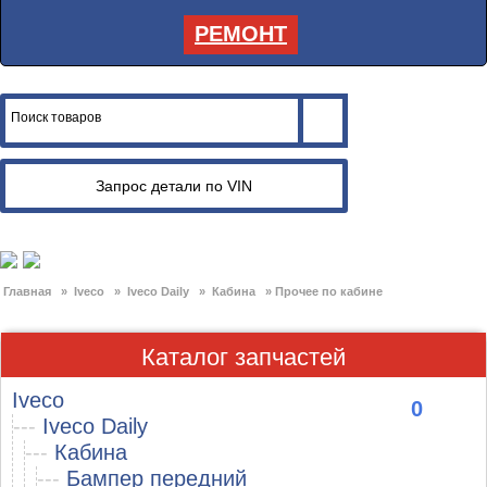
РЕМОНТ
Главная
»
Iveco
»
Iveco Daily
»
Кабина
»
Прочее по кабине
Каталог запчастей
Iveco
0
---
Iveco Daily
---
Кабина
---
Бампер передний