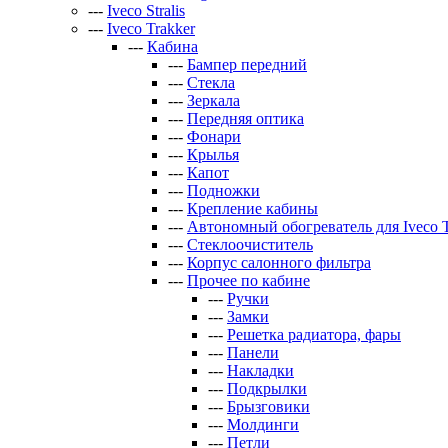
---
Iveco Stralis
---
Iveco Trakker
---
Кабина
---
Бампер передний
---
Стекла
---
Зеркала
---
Передняя оптика
---
Фонари
---
Крылья
---
Капот
---
Подножки
---
Крепление кабины
---
Автономный обогреватель для Iveco T
---
Стеклоочиститель
---
Корпус салонного фильтра
---
Прочее по кабине
---
Ручки
---
Замки
---
Решетка радиатора, фары
---
Панели
---
Накладки
---
Подкрылки
---
Брызговики
---
Молдинги
---
Петли