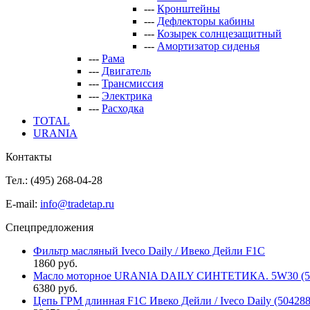
---
Кронштейны
---
Дефлекторы кабины
---
Козырек солнцезащитный
---
Амортизатор сиденья
---
Рама
---
Двигатель
---
Трансмиссия
---
Электрика
---
Расходка
TOTAL
URANIA
Контакты
Тел.: (495)
268-04-28
E-mail:
info@tradetap.ru
Спецпредложения
Фильтр масляный Iveco Daily / Ивеко Дейли F1C
1860 руб.
Масло моторное URANIA DAILY СИНТЕТИКА. 5W30 (5л 
6380 руб.
Цепь ГРМ длинная F1C Ивеко Дейли / Iveco Daily (50428