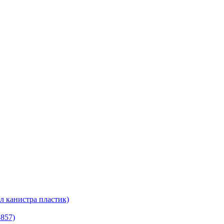
канистра пластик)
8857)