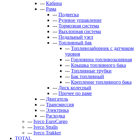
---
Кабина
---
Рама
---
Подвеска
---
Рулевое управление
---
Тормозная система
---
Выхлопная система
---
Педальный узел
---
Топливный бак
---
Топливозаборник с датчиком
уровня
---
Горловина топливозаливная
---
Крышка топливного бака
---
Топливные трубки
---
Бак топливный
---
Крепление топливного бака
---
Диск колесный
---
Прочее по раме
---
Двигатель
---
Трансмиссия
---
Электрика
---
Расходка
---
Iveco EuroCargo
---
Iveco Stralis
---
Iveco Trakker
TOTAL