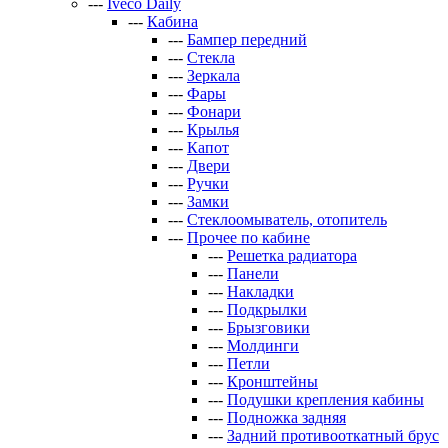
---
Iveco Daily
---
Кабина
---
Бампер передний
---
Стекла
---
Зеркала
---
Фары
---
Фонари
---
Крылья
---
Капот
---
Двери
---
Ручки
---
Замки
---
Стеклоомыватель, отопитель
---
Прочее по кабине
---
Решетка радиатора
---
Панели
---
Накладки
---
Подкрылки
---
Брызговики
---
Молдинги
---
Петли
---
Кронштейны
---
Подушки крепления кабины
---
Подножка задняя
---
Задний противооткатный брус