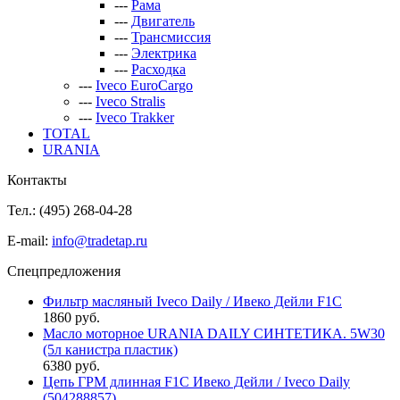
---
Рама
---
Двигатель
---
Трансмиссия
---
Электрика
---
Расходка
---
Iveco EuroCargo
---
Iveco Stralis
---
Iveco Trakker
TOTAL
URANIA
Контакты
Тел.: (495)
268-04-28
E-mail:
info@tradetap.ru
Спецпредложения
Фильтр масляный Iveco Daily / Ивеко Дейли F1C
1860 руб.
Масло моторное URANIA DAILY СИНТЕТИКА. 5W30
(5л канистра пластик)
6380 руб.
Цепь ГРМ длинная F1C Ивеко Дейли / Iveco Daily
(504288857)