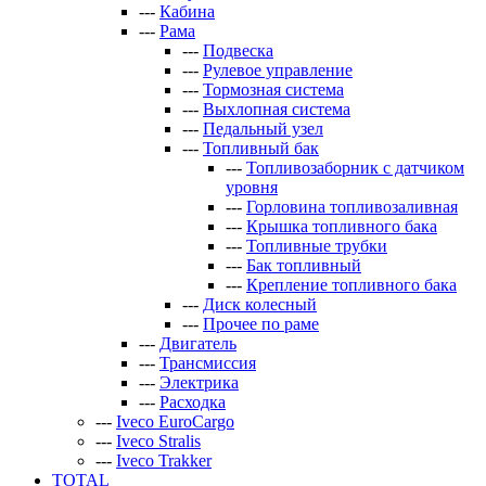
---
Кабина
---
Рама
---
Подвеска
---
Рулевое управление
---
Тормозная система
---
Выхлопная система
---
Педальный узел
---
Топливный бак
---
Топливозаборник с датчиком
уровня
---
Горловина топливозаливная
---
Крышка топливного бака
---
Топливные трубки
---
Бак топливный
---
Крепление топливного бака
---
Диск колесный
---
Прочее по раме
---
Двигатель
---
Трансмиссия
---
Электрика
---
Расходка
---
Iveco EuroCargo
---
Iveco Stralis
---
Iveco Trakker
TOTAL