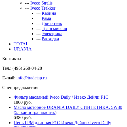
---
Iveco Stralis
---
Iveco Trakker
---
Кабина
---
Рама
---
Двигатель
---
Трансмиссия
---
Электрика
---
Расходка
TOTAL
URANIA
Контакты
Тел.: (495)
268-04-28
E-mail:
info@tradetap.ru
Спецпредложения
Фильтр масляный Iveco Daily / Ивеко Дейли F1C
1860 руб.
Масло моторное URANIA DAILY СИНТЕТИКА. 5W30
(5л канистра пластик)
6380 руб.
Цепь ГРМ длинная F1C Ивеко Дейли / Iveco Daily