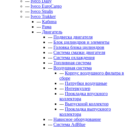
---
Iveco Daily
---
Iveco EuroCargo
---
Iveco Stralis
---
Iveco Trakker
---
Кабина
---
Рама
---
Двигатель
---
Подвеска двигателя
---
Блок цилиндров и элементы
---
Головка блока цилиндров
---
Система смазки двигателя
---
Система охлаждения
---
Топливная система
---
Воздушная система
---
Корпус воздушного фильтра в
сборе
---
Патрубки воздушные
---
Интеркуллер
---
Прокладка впускного
коллектора
---
Выпускной коллектор
---
Прокладка выпускного
коллектора
---
Нависное оборудование
---
Система AdBlue