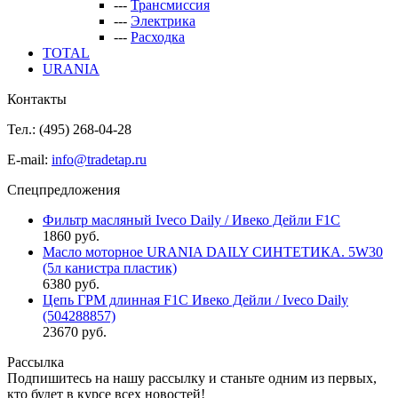
---
Трансмиссия
---
Электрика
---
Расходка
TOTAL
URANIA
Контакты
Тел.: (495)
268-04-28
E-mail:
info@tradetap.ru
Спецпредложения
Фильтр масляный Iveco Daily / Ивеко Дейли F1C
1860 руб.
Масло моторное URANIA DAILY СИНТЕТИКА. 5W30
(5л канистра пластик)
6380 руб.
Цепь ГРМ длинная F1C Ивеко Дейли / Iveco Daily
(504288857)
23670 руб.
Рассылка
Подпишитесь на нашу рассылку и станьте одним из первых,
кто будет в курсе всех новостей!