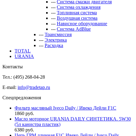
---
Система смазки двигателя
---
Система охлаждения
---
Топливная система
---
Воздушная система
---
Нависное оборудование
---
Система AdBlue
---
Трансмиссия
---
Электрика
---
Расходка
TOTAL
URANIA
Контакты
Тел.: (495)
268-04-28
E-mail:
info@tradetap.ru
Спецпредложения
Фильтр масляный Iveco Daily / Ивеко Дейли F1C
1860 руб.
Масло моторное URANIA DAILY СИНТЕТИКА. 5W30
(5л канистра пластик)
6380 руб.
Цепь ГРМ длинная F1C Ивеко Дейли / Iveco Daily