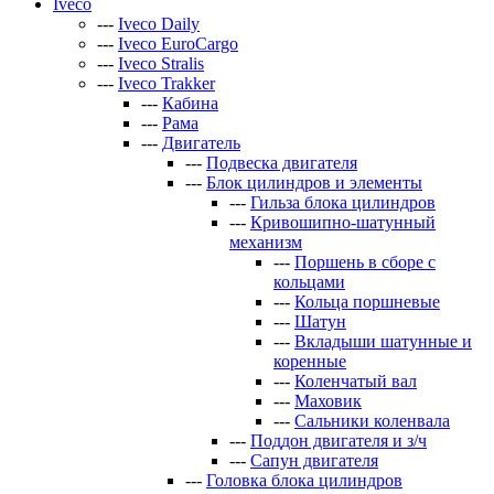
Iveco
---
Iveco Daily
---
Iveco EuroCargo
---
Iveco Stralis
---
Iveco Trakker
---
Кабина
---
Рама
---
Двигатель
---
Подвеска двигателя
---
Блок цилиндров и элементы
---
Гильза блока цилиндров
---
Кривошипно-шатунный
механизм
---
Поршень в сборе с
кольцами
---
Кольца поршневые
---
Шатун
---
Вкладыши шатунные и
коренные
---
Коленчатый вал
---
Маховик
---
Сальники коленвала
---
Поддон двигателя и з/ч
---
Сапун двигателя
---
Головка блока цилиндров