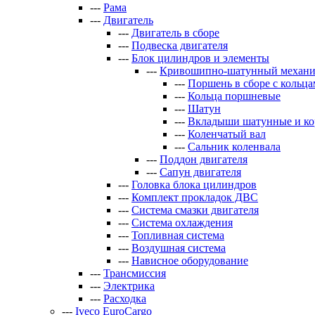
---
Рама
---
Двигатель
---
Двигатель в сборе
---
Подвеска двигателя
---
Блок цилиндров и элементы
---
Кривошипно-шатунный механи
---
Поршень в сборе с кольц
---
Кольца поршневые
---
Шатун
---
Вкладыши шатунные и к
---
Коленчатый вал
---
Сальник коленвала
---
Поддон двигателя
---
Сапун двигателя
---
Головка блока цилиндров
---
Комплект прокладок ДВС
---
Система смазки двигателя
---
Система охлаждения
---
Топливная система
---
Воздушная система
---
Нависное оборудование
---
Трансмиссия
---
Электрика
---
Расходка
---
Iveco EuroCargo