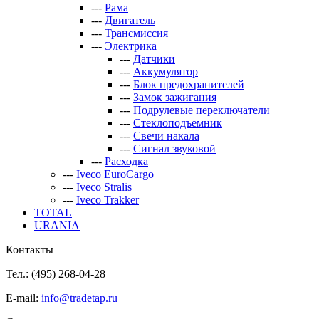
---
Рама
---
Двигатель
---
Трансмиссия
---
Электрика
---
Датчики
---
Аккумулятор
---
Блок предохранителей
---
Замок зажигания
---
Подрулевые переключатели
---
Стеклоподъемник
---
Свечи накала
---
Сигнал звуковой
---
Расходка
---
Iveco EuroCargo
---
Iveco Stralis
---
Iveco Trakker
TOTAL
URANIA
Контакты
Тел.: (495)
268-04-28
E-mail:
info@tradetap.ru