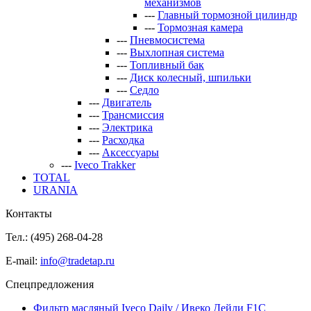
механизмов
---
Главный тормозной цилиндр
---
Тормозная камера
---
Пневмосистема
---
Выхлопная система
---
Топливный бак
---
Диск колесный, шпильки
---
Седло
---
Двигатель
---
Трансмиссия
---
Электрика
---
Расходка
---
Аксессуары
---
Iveco Trakker
TOTAL
URANIA
Контакты
Тел.: (495)
268-04-28
E-mail:
info@tradetap.ru
Спецпредложения
Фильтр масляный Iveco Daily / Ивеко Дейли F1C