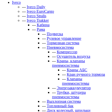
Iveco
---
Iveco Daily
---
Iveco EuroCargo
---
Iveco Stralis
---
Iveco Trakker
---
Кабина
---
Рама
---
Подвеска
---
Рулевое управление
---
Тормозная система
---
Пневмосистема
---
Компрессор
---
Осушитель воздуха
---
Краны, клапаны
пневмосистемы
---
Краны АБС
---
Кран ручного тормоза
---
Клапаны
пневмосистемы
---
Энергоаккумулятор
---
Трубки, штуцера
пневмосистемы
---
Выхлопная система
---
Топливный бак
---
Диск колесный, шпильки