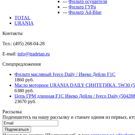
---
Фильтр осушителя
---
Фильтр ГУРа
---
Фильтр Ad-Blue
TOTAL
URANIA
Контакты
Тел.: (495)
268-04-28
E-mail:
info@tradetap.ru
Спецпредложения
Фильтр масляный Iveco Daily / Ивеко Дейли F1C
1860 руб.
Масло моторное URANIA DAILY СИНТЕТИКА. 5W30 (5л 
6380 руб.
Цепь ГРМ длинная F1C Ивеко Дейли / Iveco Daily (50428
23670 руб.
Рассылка
Подпишитесь на нашу рассылку и станьте одним из первых, кто 