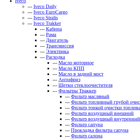
Iveco
---
Iveco Daily
---
Iveco EuroCargo
---
Iveco Stralis
---
Iveco Trakker
---
Кабина
---
Рама
---
Двигатель
---
Трансмиссия
---
Электрика
---
Расходка
---
Масло моторное
---
Масло КПП
---
Масло в задний мост
---
Антифриз
---
Щетки стеклоочистителя
---
Фильтры Траккер
---
Фильтр масляный
---
Фильтр топливный грубой очи
---
Фильтр тонкой очистки топлив
---
Фильтр воздушный внешний
---
Фильтр воздушный внутренний
---
Фильтр сапуна
---
Прокладка фильтра сапуна
---
Фильтр салона