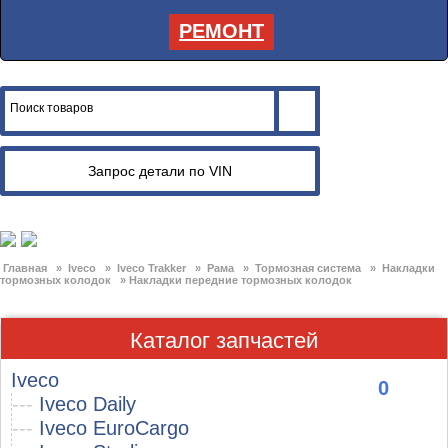
РЕМОНТ
Главная
»
Iveco
»
Iveco Trakker
»
Рама
»
Тормозная система
»
Накладки
тормозных колодок
»
Накладки передние тормозных колодок
Каталог запчастей
Iveco
0
---
Iveco Daily
---
Iveco EuroCargo