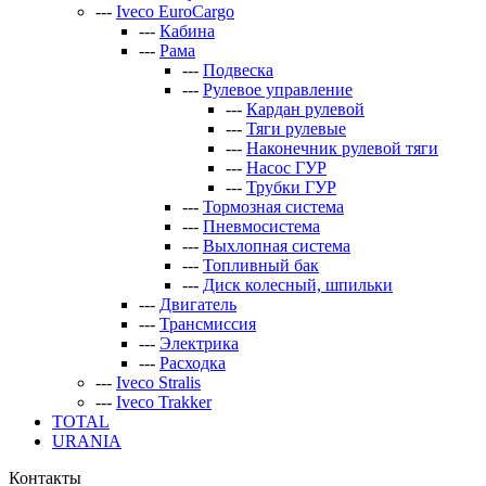
---
Iveco EuroCargo
---
Кабина
---
Рама
---
Подвеска
---
Рулевое управление
---
Кардан рулевой
---
Тяги рулевые
---
Наконечник рулевой тяги
---
Насос ГУР
---
Трубки ГУР
---
Тормозная система
---
Пневмосистема
---
Выхлопная система
---
Топливный бак
---
Диск колесный, шпильки
---
Двигатель
---
Трансмиссия
---
Электрика
---
Расходка
---
Iveco Stralis
---
Iveco Trakker
TOTAL
URANIA
Контакты