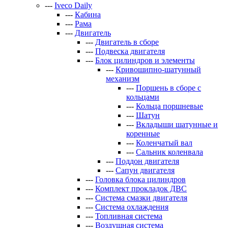
---
Iveco Daily
---
Кабина
---
Рама
---
Двигатель
---
Двигатель в сборе
---
Подвеска двигателя
---
Блок цилиндров и элементы
---
Кривошипно-шатунный
механизм
---
Поршень в сборе с
кольцами
---
Кольца поршневые
---
Шатун
---
Вкладыши шатунные и
коренные
---
Коленчатый вал
---
Сальник коленвала
---
Поддон двигателя
---
Сапун двигателя
---
Головка блока цилиндров
---
Комплект прокладок ДВС
---
Система смазки двигателя
---
Система охлаждения
---
Топливная система
---
Воздушная система