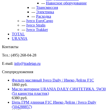
---
Нависное оборудование
---
Трансмиссия
---
Электрика
---
Расходка
---
Iveco EuroCargo
---
Iveco Stralis
---
Iveco Trakker
TOTAL
URANIA
Контакты
Тел.: (495)
268-04-28
E-mail:
info@tradetap.ru
Спецпредложения
Фильтр масляный Iveco Daily / Ивеко Дейли F1C
1860 руб.
Масло моторное URANIA DAILY СИНТЕТИКА. 5W30
(5л канистра пластик)
6380 руб.
Цепь ГРМ длинная F1C Ивеко Дейли / Iveco Daily
(504288857)