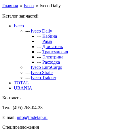
Главная
»
Iveco
»
Iveco Daily
Каталог запчастей
Iveco
---
Iveco Daily
---
Кабина
---
Рама
---
Двигатель
---
Трансмиссия
---
Электрика
---
Расходка
---
Iveco EuroCargo
---
Iveco Stralis
---
Iveco Trakker
TOTAL
URANIA
Контакты
Тел.: (495)
268-04-28
E-mail:
info@tradetap.ru
Спецпредложения