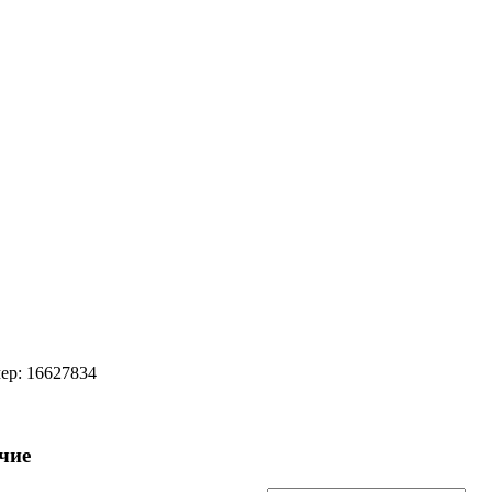
ер:
16627834
чие