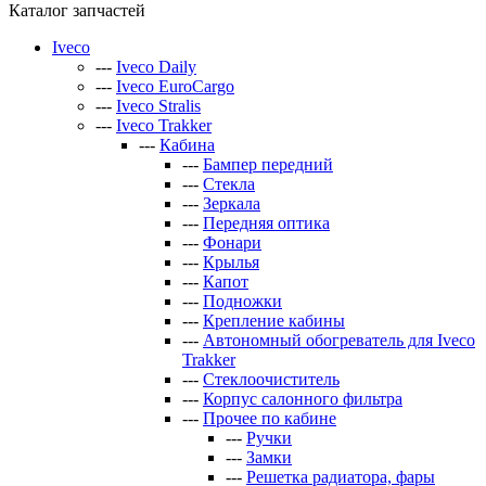
Каталог запчастей
Iveco
---
Iveco Daily
---
Iveco EuroCargo
---
Iveco Stralis
---
Iveco Trakker
---
Кабина
---
Бампер передний
---
Стекла
---
Зеркала
---
Передняя оптика
---
Фонари
---
Крылья
---
Капот
---
Подножки
---
Крепление кабины
---
Автономный обогреватель для Iveco
Trakker
---
Стеклоочиститель
---
Корпус салонного фильтра
---
Прочее по кабине
---
Ручки
---
Замки
---
Решетка радиатора, фары