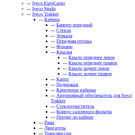
---
Iveco EuroCargo
---
Iveco Stralis
---
Iveco Trakker
---
Кабина
---
Бампер передний
---
Стекла
---
Зеркала
---
Передняя оптика
---
Фонари
---
Крылья
---
Крыло переднее левое
---
Крыло переднее правое
---
Крыло заднее левое
---
Крыло заднее правое
---
Капот
---
Подножки
---
Крепление кабины
---
Автономный обогреватель для Iveco
Trakker
---
Стеклоочиститель
---
Корпус салонного фильтра
---
Прочее по кабине
---
Рама
---
Двигатель
---
Трансмиссия