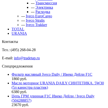
---
Трансмиссия
---
Электрика
---
Расходка
---
Iveco EuroCargo
---
Iveco Stralis
---
Iveco Trakker
TOTAL
URANIA
Контакты
Тел.: (495)
268-04-28
E-mail:
info@tradetap.ru
Спецпредложения
Фильтр масляный Iveco Daily / Ивеко Дейли F1C
1860 руб.
Масло моторное URANIA DAILY СИНТЕТИКА. 5W30
(5л канистра пластик)
6380 руб.
Цепь ГРМ длинная F1C Ивеко Дейли / Iveco Daily
(504288857)
23670 руб.