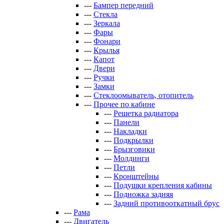
---
Бампер передний
---
Стекла
---
Зеркала
---
Фары
---
Фонари
---
Крылья
---
Капот
---
Двери
---
Ручки
---
Замки
---
Стеклоомыватель, отопитель
---
Прочее по кабине
---
Решетка радиатора
---
Панели
---
Накладки
---
Подкрылки
---
Брызговики
---
Молдинги
---
Петли
---
Кронштейны
---
Подушки крепления кабины
---
Подножка задняя
---
Задний противооткатный брус
---
Рама
---
Двигатель