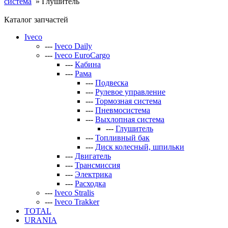
система
»
Глушитель
Каталог запчастей
Iveco
---
Iveco Daily
---
Iveco EuroCargo
---
Кабина
---
Рама
---
Подвеска
---
Рулевое управление
---
Тормозная система
---
Пневмосистема
---
Выхлопная система
---
Глушитель
---
Топливный бак
---
Диск колесный, шпильки
---
Двигатель
---
Трансмиссия
---
Электрика
---
Расходка
---
Iveco Stralis
---
Iveco Trakker
TOTAL
URANIA