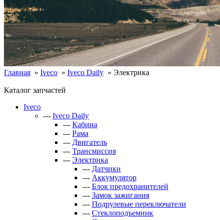
Главная
»
Iveco
»
Iveco Daily
»
Электрика
Каталог запчастей
Iveco
---
Iveco Daily
---
Кабина
---
Рама
---
Двигатель
---
Трансмиссия
---
Электрика
---
Датчики
---
Аккумулятор
---
Блок предохранителей
---
Замок зажигания
---
Подрулевые переключатели
---
Стеклоподъемник