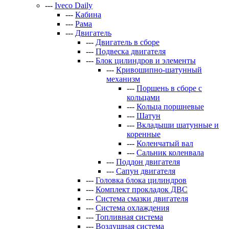
---
Iveco Daily
---
Кабина
---
Рама
---
Двигатель
---
Двигатель в сборе
---
Подвеска двигателя
---
Блок цилиндров и элементы
---
Кривошипно-шатунный
механизм
---
Поршень в сборе с
кольцами
---
Кольца поршневые
---
Шатун
---
Вкладыши шатунные и
коренные
---
Коленчатый вал
---
Сальник коленвала
---
Поддон двигателя
---
Сапун двигателя
---
Головка блока цилиндров
---
Комплект прокладок ДВС
---
Система смазки двигателя
---
Система охлаждения
---
Топливная система
---
Воздушная система