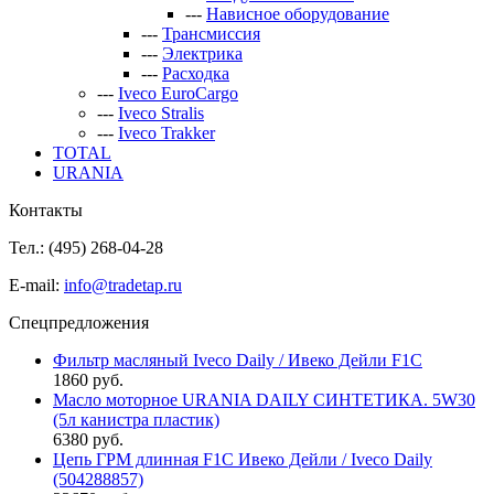
---
Нависное оборудование
---
Трансмиссия
---
Электрика
---
Расходка
---
Iveco EuroCargo
---
Iveco Stralis
---
Iveco Trakker
TOTAL
URANIA
Контакты
Тел.: (495)
268-04-28
E-mail:
info@tradetap.ru
Спецпредложения
Фильтр масляный Iveco Daily / Ивеко Дейли F1C
1860 руб.
Масло моторное URANIA DAILY СИНТЕТИКА. 5W30
(5л канистра пластик)
6380 руб.
Цепь ГРМ длинная F1C Ивеко Дейли / Iveco Daily
(504288857)