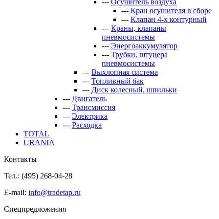
---
Осушитель воздуха
---
Кран осушителя в сборе
---
Клапан 4-х контурный
---
Краны, клапаны
пневмосистемы
---
Энергоаккумулятор
---
Трубки, штуцера
пневмосистемы
---
Выхлопная система
---
Топливный бак
---
Диск колесный, шпильки
---
Двигатель
---
Трансмиссия
---
Электрика
---
Расходка
TOTAL
URANIA
Контакты
Тел.: (495)
268-04-28
E-mail:
info@tradetap.ru
Спецпредложения