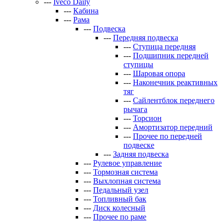
---
Iveco Daily
---
Кабина
---
Рама
---
Подвеска
---
Передняя подвеска
---
Ступица передняя
---
Подшипник передней
ступицы
---
Шаровая опора
---
Наконечник реактивных
тяг
---
Сайлентблок переднего
рычага
---
Торсион
---
Амортизатор передний
---
Прочее по передней
подвеске
---
Задняя подвеска
---
Рулевое управление
---
Тормозная система
---
Выхлопная система
---
Педальный узел
---
Топливный бак
---
Диск колесный
---
Прочее по раме