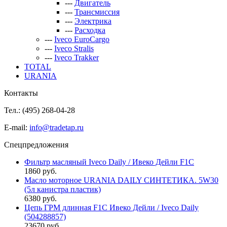
---
Двигатель
---
Трансмиссия
---
Электрика
---
Расходка
---
Iveco EuroCargo
---
Iveco Stralis
---
Iveco Trakker
TOTAL
URANIA
Контакты
Тел.: (495)
268-04-28
E-mail:
info@tradetap.ru
Спецпредложения
Фильтр масляный Iveco Daily / Ивеко Дейли F1C
1860 руб.
Масло моторное URANIA DAILY СИНТЕТИКА. 5W30
(5л канистра пластик)
6380 руб.
Цепь ГРМ длинная F1C Ивеко Дейли / Iveco Daily
(504288857)
23670 руб.