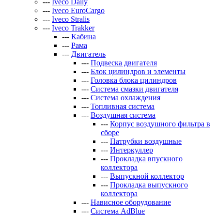
---
Iveco Daily
---
Iveco EuroCargo
---
Iveco Stralis
---
Iveco Trakker
---
Кабина
---
Рама
---
Двигатель
---
Подвеска двигателя
---
Блок цилиндров и элементы
---
Головка блока цилиндров
---
Система смазки двигателя
---
Система охлаждения
---
Топливная система
---
Воздушная система
---
Корпус воздушного фильтра в
сборе
---
Патрубки воздушные
---
Интеркуллер
---
Прокладка впускного
коллектора
---
Выпускной коллектор
---
Прокладка выпускного
коллектора
---
Нависное оборудование
---
Система AdBlue