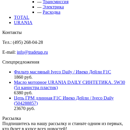
---
Трансмиссия
---
Электрика
---
Расходка
TOTAL
URANIA
Контакты
Тел.: (495)
268-04-28
E-mail:
info@tradetap.ru
Спецпредложения
Фильтр масляный Iveco Daily / Ивеко Дейли F1C
1860 руб.
Масло моторное URANIA DAILY СИНТЕТИКА. 5W30
(5л канистра пластик)
6380 руб.
Цепь ГРМ длинная F1C Ивеко Дейли / Iveco Daily
(504288857)
23670 руб.
Рассылка
Подпишитесь на нашу рассылку и станьте одним из первых,
кто будет в курсе всех новостей!