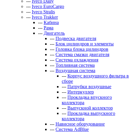
---
Iveco Daily
---
Iveco EuroCargo
---
Iveco Stralis
---
Iveco Trakker
---
Кабина
---
Рама
---
Двигатель
---
Подвеска двигателя
---
Блок цилиндров и элементы
---
Головка блока цилиндров
---
Система смазки двигателя
---
Система охлаждения
---
Топливная система
---
Воздушная система
---
Корпус воздушного фильтра в
сборе
---
Патрубки воздушные
---
Интеркуллер
---
Прокладка впускного
коллектора
---
Выпускной коллектор
---
Прокладка выпускного
коллектора
---
Нависное оборудование
---
Система AdBlue