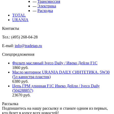
---
Трансмиссия
---
Электрика
---
Расходка
TOTAL
URANIA
Контакты
Тел.: (495)
268-04-28
E-mail:
info@tradetap.ru
Спецпредложения
Фильтр масляный Iveco Daily / Ивеко Дейли F1C
1860 руб.
Масло моторное URANIA DAILY СИНТЕТИКА. 5W30
(5л канистра пластик)
6380 руб.
Цепь ГРМ длинная F1C Ивеко Дейли / Iveco Daily
(504288857)
23670 руб.
Рассылка
Подпишитесь на нашу рассылку и станьте одним из первых,
кто будет в курсе всех новостей!