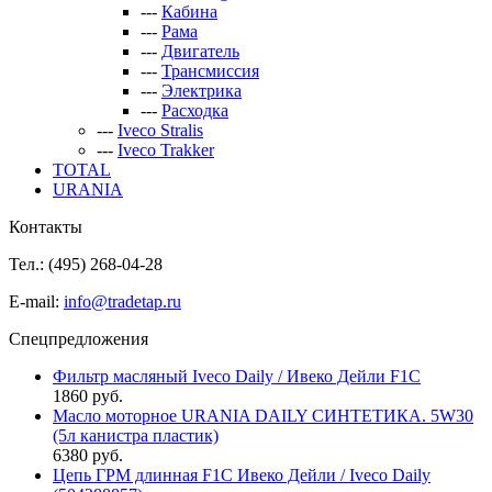
---
Кабина
---
Рама
---
Двигатель
---
Трансмиссия
---
Электрика
---
Расходка
---
Iveco Stralis
---
Iveco Trakker
TOTAL
URANIA
Контакты
Тел.: (495)
268-04-28
E-mail:
info@tradetap.ru
Спецпредложения
Фильтр масляный Iveco Daily / Ивеко Дейли F1C
1860 руб.
Масло моторное URANIA DAILY СИНТЕТИКА. 5W30
(5л канистра пластик)
6380 руб.
Цепь ГРМ длинная F1C Ивеко Дейли / Iveco Daily