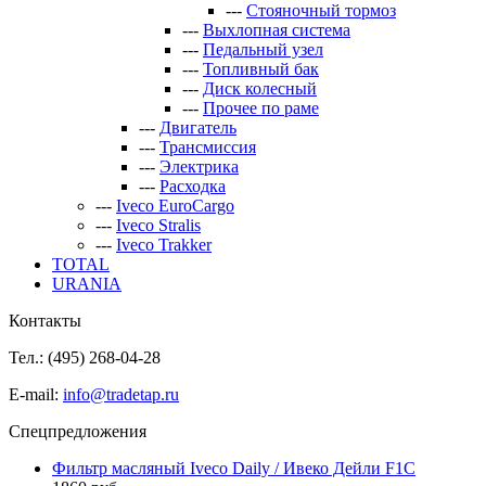
---
Стояночный тормоз
---
Выхлопная система
---
Педальный узел
---
Топливный бак
---
Диск колесный
---
Прочее по раме
---
Двигатель
---
Трансмиссия
---
Электрика
---
Расходка
---
Iveco EuroCargo
---
Iveco Stralis
---
Iveco Trakker
TOTAL
URANIA
Контакты
Тел.: (495)
268-04-28
E-mail:
info@tradetap.ru
Спецпредложения
Фильтр масляный Iveco Daily / Ивеко Дейли F1C