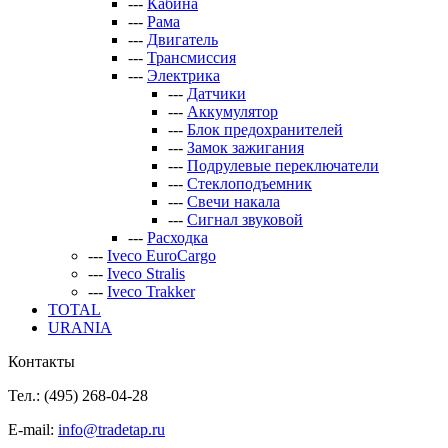
---
Кабина
---
Рама
---
Двигатель
---
Трансмиссия
---
Электрика
---
Датчики
---
Аккумулятор
---
Блок предохранителей
---
Замок зажигания
---
Подрулевые переключатели
---
Стеклоподъемник
---
Свечи накала
---
Сигнал звуковой
---
Расходка
---
Iveco EuroCargo
---
Iveco Stralis
---
Iveco Trakker
TOTAL
URANIA
Контакты
Тел.: (495)
268-04-28
E-mail:
info@tradetap.ru