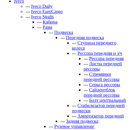
Iveco
---
Iveco Daily
---
Iveco EuroCargo
---
Iveco Stralis
---
Кабина
---
Рама
---
Подвеска
---
Передняя подвеска
---
Ступица переднего
колеса
---
Рессора передняя и з/ч
---
Рессора передняя
---
Листы передней
рессоры
---
Стремянки
передней рессоры
---
Серьга рессоры
---
Сайлентблок
передней рессоры
---
Болт центральный
---
Стабилизатор передней
подвески
---
Амортизатор передний
---
Задняя подвеска
---
Рулевое управление