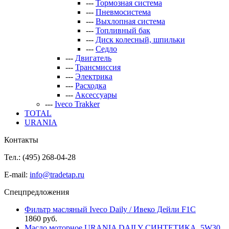
---
Тормозная система
---
Пневмосистема
---
Выхлопная система
---
Топливный бак
---
Диск колесный, шпильки
---
Седло
---
Двигатель
---
Трансмиссия
---
Электрика
---
Расходка
---
Аксессуары
---
Iveco Trakker
TOTAL
URANIA
Контакты
Тел.: (495)
268-04-28
E-mail:
info@tradetap.ru
Спецпредложения
Фильтр масляный Iveco Daily / Ивеко Дейли F1C
1860 руб.
Масло моторное URANIA DAILY СИНТЕТИКА. 5W30