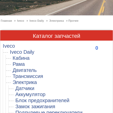
Главная
»
Iveco
»
Iveco Daily
»
Электрика
»
Прочее
Каталог запчастей
Iveco
0
---
Iveco Daily
---
Кабина
---
Рама
---
Двигатель
---
Трансмиссия
---
Электрика
---
Датчики
---
Аккумулятор
---
Блок предохранителей
---
Замок зажигания
---
Подрулевые переключатели