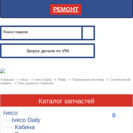
РЕМОНТ
Главная
»
Iveco
»
Iveco Daily
»
Рама
»
Тормозная система
»
Стояночный
тормоз
»
Трос ручного тормоза
Каталог запчастей
Iveco
0
---
Iveco Daily
---
Кабина