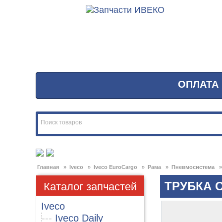
ОПЛАТА
Главная
»
Iveco
»
Iveco EuroCargo
»
Рама
»
Пневмосистема
Каталог запчастей
ТРУБКА 
Iveco
---
Iveco Daily