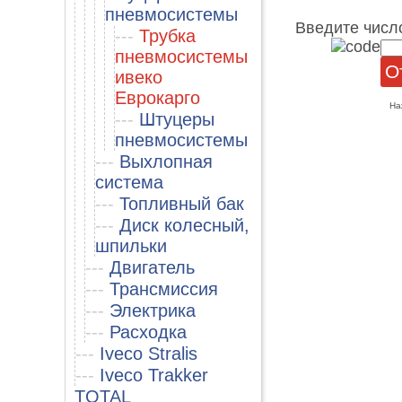
пневмосистемы
Введите числ
---
Трубка
пневмосистемы
ивеко
Еврокарго
На
---
Штуцеры
пневмосистемы
---
Выхлопная
система
---
Топливный бак
---
Диск колесный,
шпильки
---
Двигатель
---
Трансмиссия
---
Электрика
---
Расходка
---
Iveco Stralis
---
Iveco Trakker
TOTAL