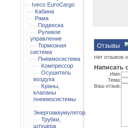
---
Iveco EuroCargo
---
Кабина
---
Рама
---
Подвеска
---
Рулевое
управление
Отзывы
---
Тормозная
система
Нет отзывов о
---
Пневмосистема
---
Компрессор
Написать 
---
Осушитель
Имя:
воздуха
Тема:
---
Краны,
Ваш отзыв:
клапаны
пневмосистемы
---
Энергоаккумулятор
---
Трубки,
штуцера