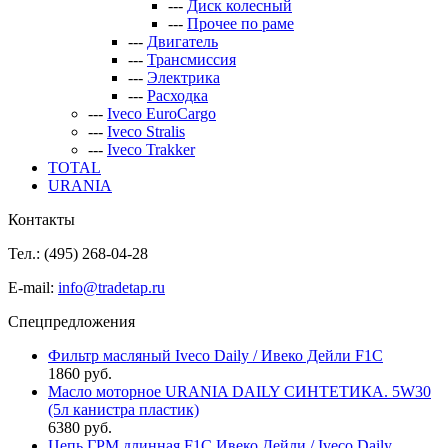
---
Диск колесный
---
Прочее по раме
---
Двигатель
---
Трансмиссия
---
Электрика
---
Расходка
---
Iveco EuroCargo
---
Iveco Stralis
---
Iveco Trakker
TOTAL
URANIA
Контакты
Тел.: (495)
268-04-28
E-mail:
info@tradetap.ru
Спецпредложения
Фильтр масляный Iveco Daily / Ивеко Дейли F1C
1860 руб.
Масло моторное URANIA DAILY СИНТЕТИКА. 5W30
(5л канистра пластик)
6380 руб.
Цепь ГРМ длинная F1C Ивеко Дейли / Iveco Daily