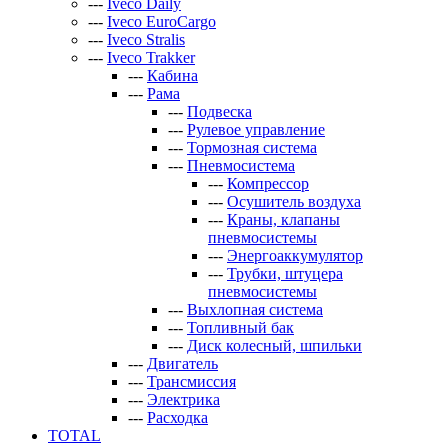
---
Iveco Daily
---
Iveco EuroCargo
---
Iveco Stralis
---
Iveco Trakker
---
Кабина
---
Рама
---
Подвеска
---
Рулевое управление
---
Тормозная система
---
Пневмосистема
---
Компрессор
---
Осушитель воздуха
---
Краны, клапаны
пневмосистемы
---
Энергоаккумулятор
---
Трубки, штуцера
пневмосистемы
---
Выхлопная система
---
Топливный бак
---
Диск колесный, шпильки
---
Двигатель
---
Трансмиссия
---
Электрика
---
Расходка
TOTAL