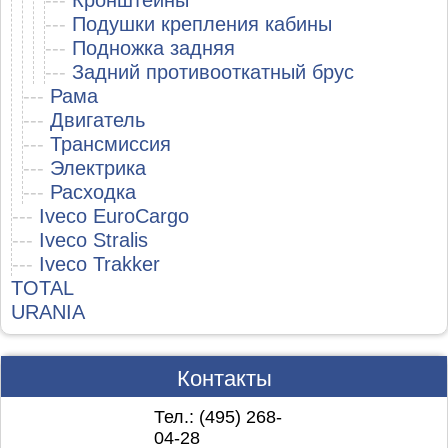
---
Кронштейны
---
Подушки крепления кабины
---
Подножка задняя
---
Задний противооткатный брус
---
Рама
---
Двигатель
---
Трансмиссия
---
Электрика
---
Расходка
---
Iveco EuroCargo
---
Iveco Stralis
---
Iveco Trakker
TOTAL
URANIA
Контакты
Тел.: (495)
268-
04-28