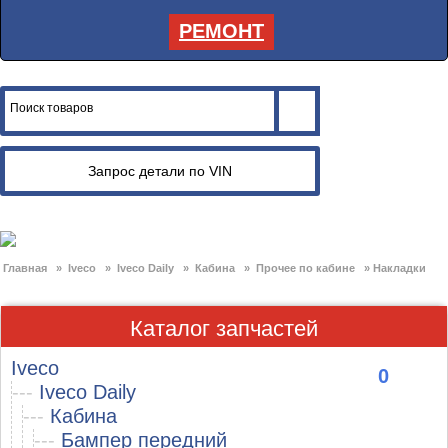
РЕМОНТ
Главная
»
Iveco
»
Iveco Daily
»
Кабина
»
Прочее по кабине
»
Накладки
Каталог запчастей
Iveco
0
---
Iveco Daily
---
Кабина
---
Бампер передний