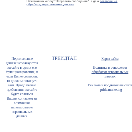
Нажимая на кнопку "Отправить сообщение", я даю
согласие на
обработку персональных данных
ТРЕЙДТАП
Персональные
Карта сайта
данные используются
на сайте в целях его
Политика в отношении
функционирования, и
обработки персональных
если Вы не согласны,
данных
то должны покинуть
сайт. Продолжение
Реклама и продвижение сайта
пребывания на сайте
-
pride.marketing
будет являться
Вашим согласием на
возможное
использование
персональных
данных.