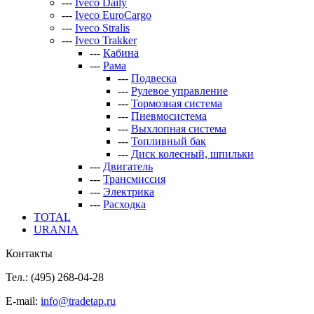
---
Iveco Daily
---
Iveco EuroCargo
---
Iveco Stralis
---
Iveco Trakker
---
Кабина
---
Рама
---
Подвеска
---
Рулевое управление
---
Тормозная система
---
Пневмосистема
---
Выхлопная система
---
Топливный бак
---
Диск колесный, шпильки
---
Двигатель
---
Трансмиссия
---
Электрика
---
Расходка
TOTAL
URANIA
Контакты
Тел.: (495)
268-04-28
E-mail:
info@tradetap.ru