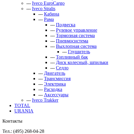
---
Iveco EuroCargo
---
Iveco Stralis
---
Кабина
---
Рама
---
Подвеска
---
Рулевое управление
---
Тормозная система
---
Пневмосистема
---
Выхлопная система
---
Глушитель
---
Топливный бак
---
Диск колесный, шпильки
---
Седло
---
Двигатель
---
Трансмиссия
---
Электрика
---
Расходка
---
Аксессуары
---
Iveco Trakker
TOTAL
URANIA
Контакты
Тел.: (495)
268-04-28