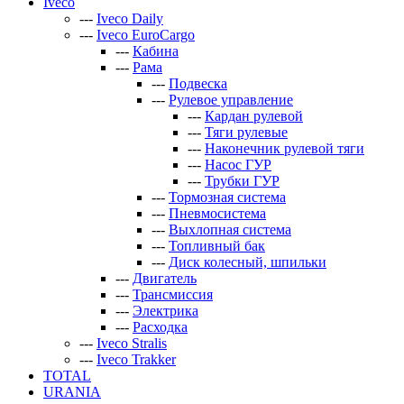
Iveco
---
Iveco Daily
---
Iveco EuroCargo
---
Кабина
---
Рама
---
Подвеска
---
Рулевое управление
---
Кардан рулевой
---
Тяги рулевые
---
Наконечник рулевой тяги
---
Насос ГУР
---
Трубки ГУР
---
Тормозная система
---
Пневмосистема
---
Выхлопная система
---
Топливный бак
---
Диск колесный, шпильки
---
Двигатель
---
Трансмиссия
---
Электрика
---
Расходка
---
Iveco Stralis
---
Iveco Trakker
TOTAL
URANIA