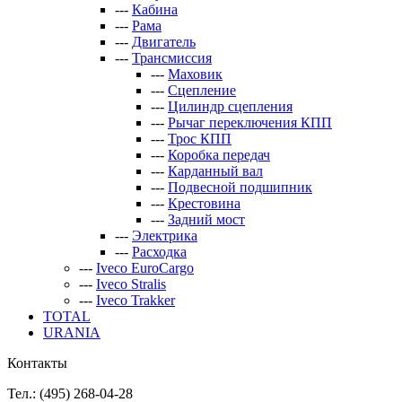
---
Кабина
---
Рама
---
Двигатель
---
Трансмиссия
---
Маховик
---
Сцепление
---
Цилиндр сцепления
---
Рычаг переключения КПП
---
Трос КПП
---
Коробка передач
---
Карданный вал
---
Подвесной подшипник
---
Крестовина
---
Задний мост
---
Электрика
---
Расходка
---
Iveco EuroCargo
---
Iveco Stralis
---
Iveco Trakker
TOTAL
URANIA
Контакты
Тел.: (495)
268-04-28